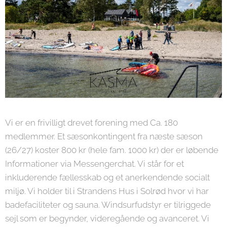
Vi er en frivilligt drevet forening med Ca. 180
medlemmer. Et sæsonkontingent fra næste sæson
(26/27) koster 800 kr (hele fam. 1000 kr) der er løbende
Informationer via Messengerchat. Vi står for et
inkluderende fællesskab og et anerkendende socialt
miljø. Vi holder til i Strandens Hus i Solrød hvor vi har
badefaciliteter og sauna. Windsurfudstyr er tilriggede
sejl som er begynder, videregående og avanceret. Vi