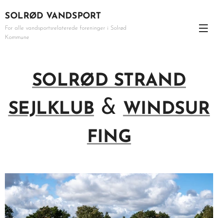
SOLRØD VANDSPORT
For alle vandsportsrelaterede foreninger i Solrød
Kommune
SOLRØD STRAND
&
SEJLKLUB
WINDSUR
FING